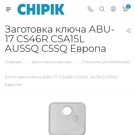
0
Заготовка ключа ABU-
17 CS46R CSA15L
AU5SQ C5SQ Европа
Главная
—
Заготовки ключей
—
Плоские (Английские)
—
Заготовка ключа ABU-17 CS46R CSA15L AU5SQ C5SQ
Европа