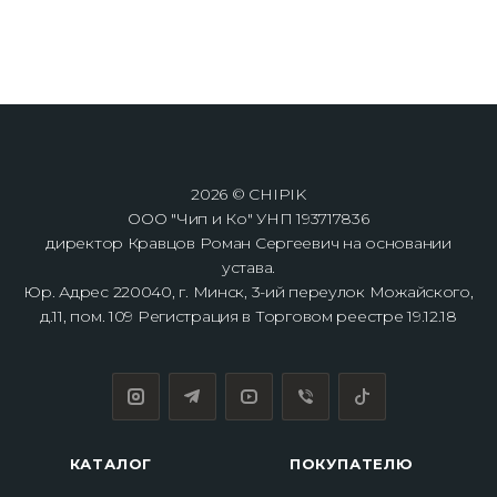
2026 © CHIPIK
ООО "Чип и Ко" УНП 193717836
директор Кравцов Роман Сергеевич на основании
устава.
Юр. Адрес 220040, г. Минск, 3-ий переулок Можайского,
д.11, пом. 109 Регистрация в Торговом реестре 19.12.18
КАТАЛОГ
ПОКУПАТЕЛЮ