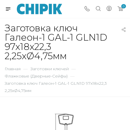
0
Заготовка ключ
Галеон-1 GAL-1 GLN1D
97х18х22,3
2,25хØ4,75мм
Главная
—
Заготовки ключей
—
Флажковые (Дверные-Сейфы)
—
Заготовка ключ Галеон-1 GAL-1 GLN1D 97х18х22,3
2,25хØ4,75мм