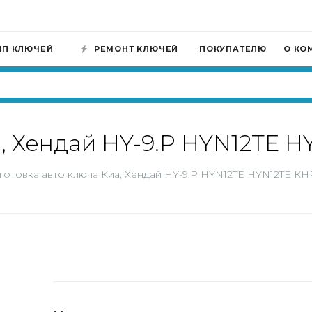
ИП КЛЮЧЕЙ
РЕМОНТ КЛЮЧЕЙ
ПОКУПАТЕЛЮ
О КО
а, Хендай HY-9.P HYN12TE 
готовка авто ключа Киа, Хендай HY-9.P HYN12TE HYN12TE КН