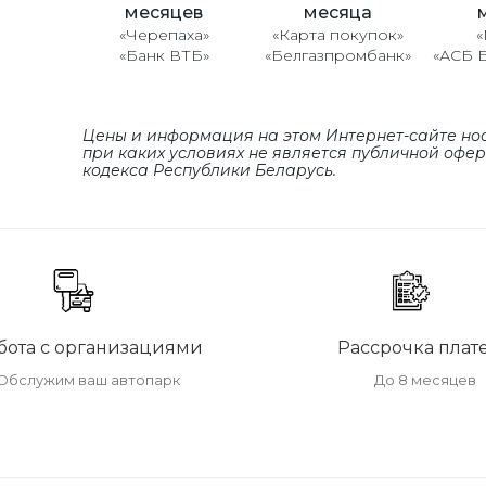
месяцев
месяца
«Черепаха»
«Карта покупок»
«
«Банк ВТБ»
«Белгазпромбанк»
«АСБ 
Цены и информация на этом Интернет-сайте но
при каких условиях не является публичной офе
кодекса Республики Беларусь.
бота с организациями
Рассрочка плат
Обслужим ваш автопарк
До 8 месяцев