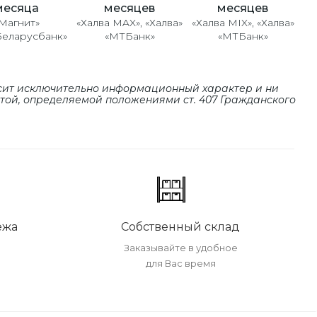
месяцев
месяцев
месяца
«Халва MAX», «Халва»
«Халва MIX», «Халва»
Магнит»
«МТБанк»
«МТБанк»
Беларусбанк»
сит исключительно информационный характер и ни
ртой, определяемой положениями cт. 407 Гражданского
ежа
Собственный склад
Заказывайте в удобное
для Вас время