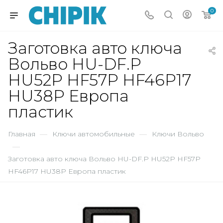
0
Заготовка авто ключа
Вольво HU-DF.P
HU52P HF57P HF46P17
HU38P Европа
пластик
Главная
—
Ключи автомобильные
—
Ключи Вольво
—
Заготовка авто ключа Вольво HU-DF.P HU52P HF57P
HF46P17 HU38P Европа пластик