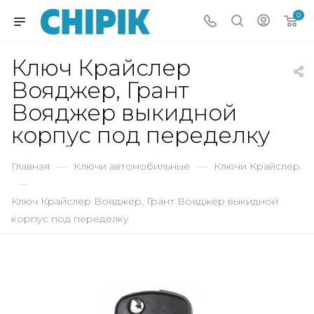
0
Ключ Крайслер
Вояджер, Грант
Вояджер выкидной
корпус под переделку
Главная
—
Ключи автомобильные
—
Ключи Крайслер
—
Ключ Крайслер Вояджер, Грант Вояджер выкидной
корпус под переделку