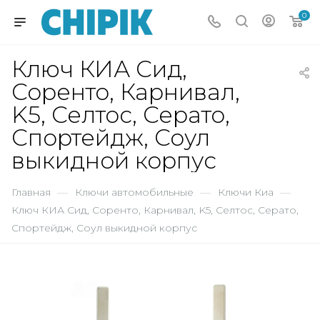
0
Ключ КИА Сид,
Соренто, Карнивал,
K5, Селтос, Серато,
Спортейдж, Соул
выкидной корпус
Главная
—
Ключи автомобильные
—
Ключи Киа
—
Ключ КИА Сид, Соренто, Карнивал, K5, Селтос, Серато,
Спортейдж, Соул выкидной корпус