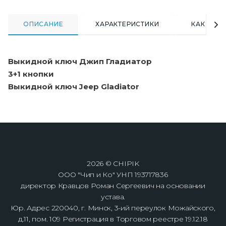
ОПИСАНИЕ
ХАРАКТЕРИСТИКИ
КАК КУПИ
Выкидной ключ Джип Гладиатор
3+1 кнопки
Выкидной ключ Jeep Gladiator
2026 © CHIPIK
ООО "Чип и Ко" УНП 193717836
директор Кравцов Роман Сергеевич на основании
устава.
Юр. Адрес 220040, г. Минск, 3-ий переулок Можайского,
д.11, пом. 109 Регистрация в Торговом реестре 19.12.18