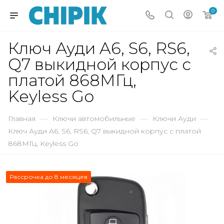
0
Ключ Ауди A6, S6, RS6,
Q7 выкидной корпус с
платой 868МГц,
Keyless Go
Главная
—
Ключи автомобильные
—
Ключи Ауди
—
Ключ Ауди A6, S6, RS6, Q7 выкидной корпус с платой
868МГц, Keyless Go
Рассрочка до 8 месяцев