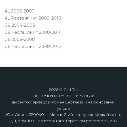
4L 2005-2009
4L Рестайлинг 2009-2015
С6 2004-2008
С6 Рестайлинг 2008-2011
C6 2006-2008
C6 Рестайлинг 2008-2012
2026 © CHIPIK
ООО "Чип и Ко" УНП 193717836
директор Кравцов Роман Сергеевич на основании
устава.
Юр. Адрес 220040, г. Минск, 3-ий переулок Можайского,
д.11, пом. 109 Регистрация в Торговом реестре 19.12.18