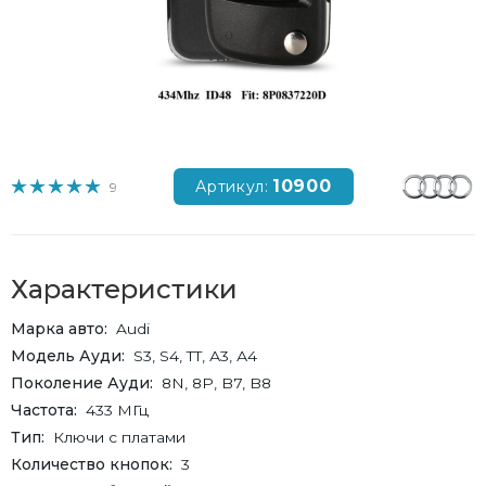
10900
Артикул:
9
Характеристики
Марка авто
Audi
Модель Ауди
S3, S4, TT, А3, А4
Поколение Ауди
8N, 8P, B7, B8
Частота
433 МГц
Тип
Ключи с платами
Количество кнопок
3