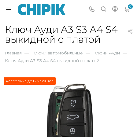
0
Ключ Ауди A3 S3 A4 S4
выкидной с платой
Главная
—
Ключи автомобильные
—
Ключи Ауди
—
Ключ Ауди A3 S3 A4 S4 выкидной с платой
Рассрочка до 8 месяцев