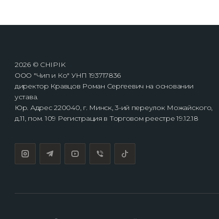
2026 © CHIPIK
ООО "Чип и Ко" УНП 193717836
директор Кравцов Роман Сергеевич на основании
устава.
Юр. Адрес 220040, г. Минск, 3-ий переулок Можайского,
д.11, пом. 109 Регистрация в Торговом реестре 19.12.18