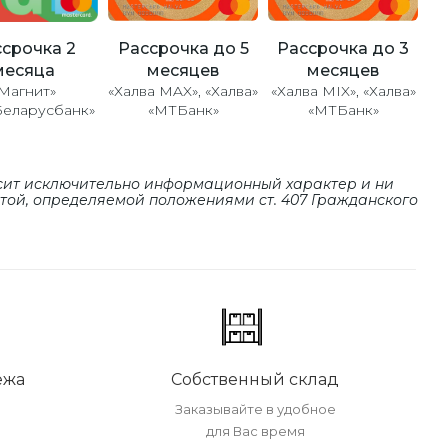
Рассрочка до 5
Рассрочка до 3
срочка 2
месяцев
месяцев
месяца
«Халва MAX», «Халва»
«Халва MIX», «Халва»
Магнит»
«МТБанк»
«МТБанк»
Беларусбанк»
сит исключительно информационный характер и ни
ртой, определяемой положениями cт. 407 Гражданского
ежа
Собственный склад
Заказывайте в удобное
для Вас время