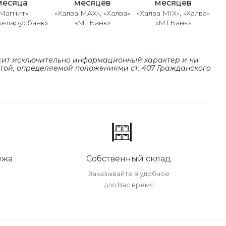
месяцев
месяцев
месяца
«Халва MAX», «Халва»
«Халва MIX», «Халва»
Магнит»
«МТБанк»
«МТБанк»
Беларусбанк»
сит исключительно информационный характер и ни
ртой, определяемой положениями cт. 407 Гражданского
ежа
Собственный склад
Заказывайте в удобное
для Вас время