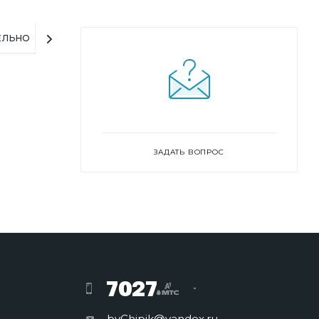
ЕЛЬНО
ЗАДАТЬ ВОПРОС
7027
byChipik@yandex.ru