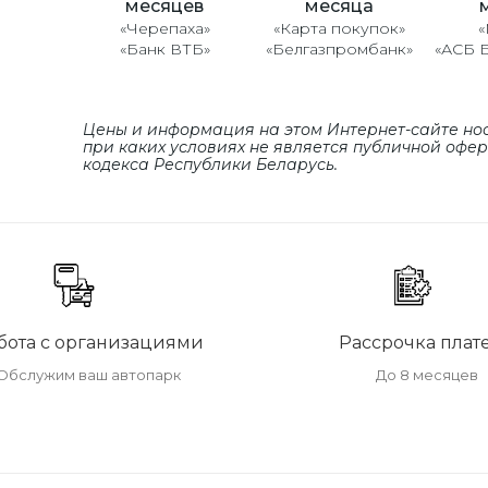
месяцев
месяца
«Черепаха»
«Карта покупок»
«
«Банк ВТБ»
«Белгазпромбанк»
«АСБ 
Цены и информация на этом Интернет-сайте но
при каких условиях не является публичной офе
кодекса Республики Беларусь.
бота с организациями
Рассрочка плат
Обслужим ваш автопарк
До 8 месяцев