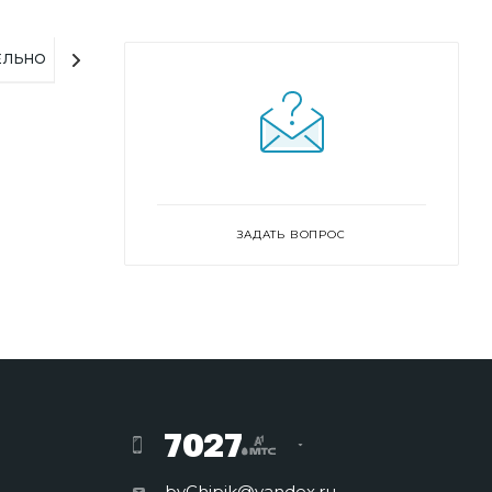
ЕЛЬНО
ЗАДАТЬ ВОПРОС
7027
byChipik@yandex.ru