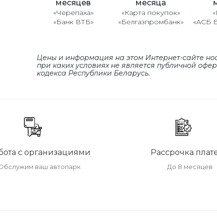
месяцев
месяца
«Черепаха»
«Карта покупок»
«
«Банк ВТБ»
«Белгазпромбанк»
«АСБ 
Цены и информация на этом Интернет-сайте но
при каких условиях не является публичной офе
кодекса Республики Беларусь.
бота с организациями
Рассрочка плат
Обслужим ваш автопарк
До 8 месяцев