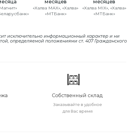
месяцев
месяцев
месяца
«Халва MAX», «Халва»
«Халва MIX», «Халва»
Магнит»
«МТБанк»
«МТБанк»
Беларусбанк»
сит исключительно информационный характер и ни
ртой, определяемой положениями cт. 407 Гражданского
ежа
Собственный склад
Заказывайте в удобное
для Вас время