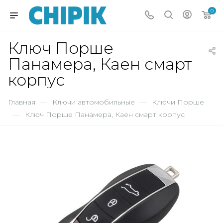
0
Ключ Порше
Панамера, Каен смарт
корпус
Главная
—
Ключи автомобильные
—
Ключи Порше
—
Ключ Порше Панамера, Каен смарт корпус