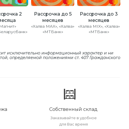
Рассрочка до 5
Рассрочка до 3
срочка 2
месяцев
месяцев
месяца
«Халва MAX», «Халва»
«Халва MIX», «Халва»
Магнит»
«МТБанк»
«МТБанк»
Беларусбанк»
сит исключительно информационный характер и ни
ртой, определяемой положениями cт. 407 Гражданского
ежа
Собственный склад
Заказывайте в удобное
для Вас время