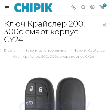
0
Ключ Крайслер 200,
300c смарт корпус
CY24
Главная
—
Ключи автомобильные
—
Ключи Крайслер
—
Ключ Крайслер 200, 300c смарт корпус CY24