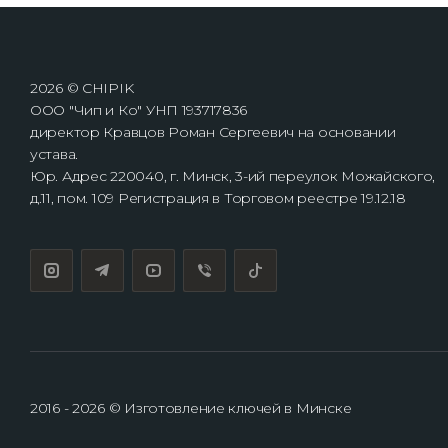
2026 © CHIPIK
ООО "Чип и Ко" УНП 193717836
директор Кравцов Роман Сергеевич на основании
устава.
Юр. Адрес 220040, г. Минск, 3-ий переулок Можайского,
д.11, пом. 109 Регистрация в Торговом реестре 19.12.18
2016 - 2026 © Изготовление ключей в Минске