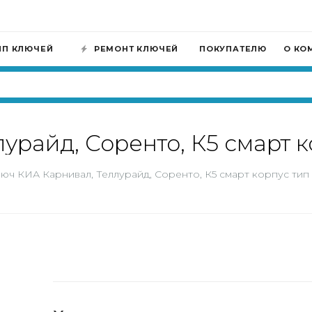
ИП КЛЮЧЕЙ
РЕМОНТ КЛЮЧЕЙ
ПОКУПАТЕЛЮ
О КО
урайд, Соренто, К5 смарт к
юч КИА Карнивал, Теллурайд, Соренто, К5 смарт корпус тип