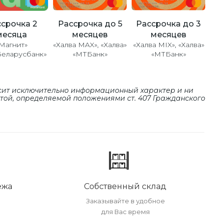
Рассрочка до 5
Рассрочка до 3
срочка 2
месяцев
месяцев
месяца
«Халва MAX», «Халва»
«Халва MIX», «Халва»
Магнит»
«МТБанк»
«МТБанк»
Беларусбанк»
сит исключительно информационный характер и ни
ртой, определяемой положениями cт. 407 Гражданского
ежа
Собственный склад
Заказывайте в удобное
для Вас время