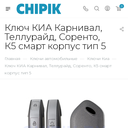
0
Ключ КИА Карнивал,
Теллурайд, Соренто,
К5 смарт корпус тип 5
Главная
—
Ключи автомобильные
—
Ключи Киа
—
Ключ КИА Карнивал, Теллурайд, Соренто, К5 смарт
корпус тип 5