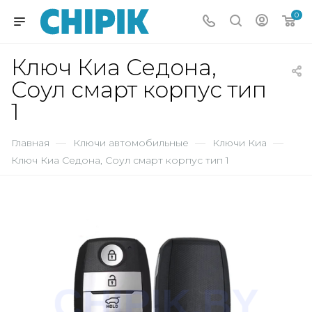
0
Ключ Киа Седона,
Соул смарт корпус тип
1
Главная
—
Ключи автомобильные
—
Ключи Киа
—
Ключ Киа Седона, Соул смарт корпус тип 1