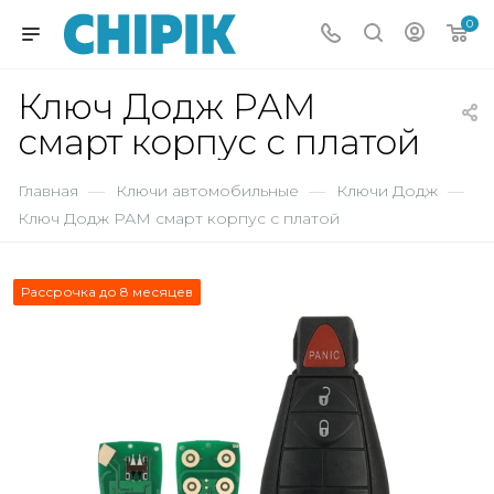
0
Ключ Додж РАМ
смарт корпус с платой
Главная
—
Ключи автомобильные
—
Ключи Додж
—
Ключ Додж РАМ смарт корпус с платой
Рассрочка до 8 месяцев