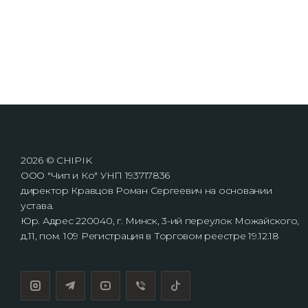
2026 © CHIPIK
ООО "Чип и Ко" УНП 193717836
директор Кравцов Роман Сергеевич на основании
устава.
Юр. Адрес 220040, г. Минск, 3-ий переулок Можайского,
д.11, пом. 109 Регистрация в Торговом реестре 19.12.18