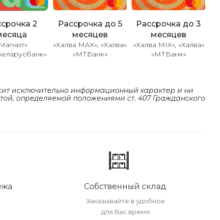
Рассрочка до 5
Рассрочка до 3
срочка 2
месяцев
месяцев
месяца
«Халва MAX», «Халва»
«Халва MIX», «Халва»
Магнит»
«МТБанк»
«МТБанк»
Беларусбанк»
сит исключительно информационный характер и ни
ртой, определяемой положениями cт. 407 Гражданского
ежа
Собственный склад
Заказывайте в удобное
для Вас время