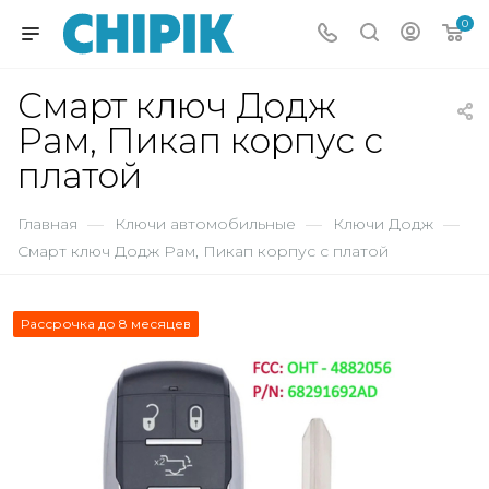
0
Смарт ключ Додж
Рам, Пикап корпус с
платой
Главная
—
Ключи автомобильные
—
Ключи Додж
—
Смарт ключ Додж Рам, Пикап корпус с платой
Рассрочка до 8 месяцев