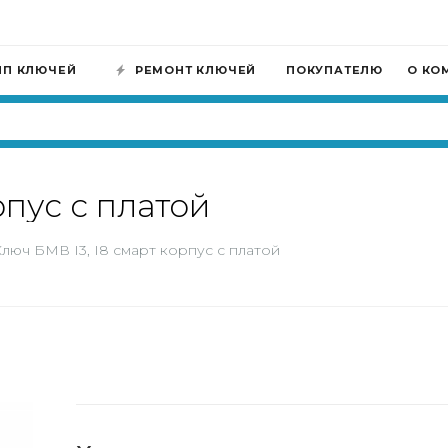
ИП КЛЮЧЕЙ
РЕМОНТ КЛЮЧЕЙ
ПОКУПАТЕЛЮ
О КО
рпус с платой
люч БМВ I3, I8 смарт корпус с платой