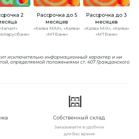
Рассрочка до 5
Рассрочка до 3
срочка 2
месяцев
месяцев
месяца
«Халва MAX», «Халва»
«Халва MIX», «Халва»
Магнит»
«МТБанк»
«МТБанк»
Беларусбанк»
сит исключительно информационный характер и ни
ртой, определяемой положениями cт. 407 Гражданского
ежа
Собственный склад
Заказывайте в удобное
для Вас время