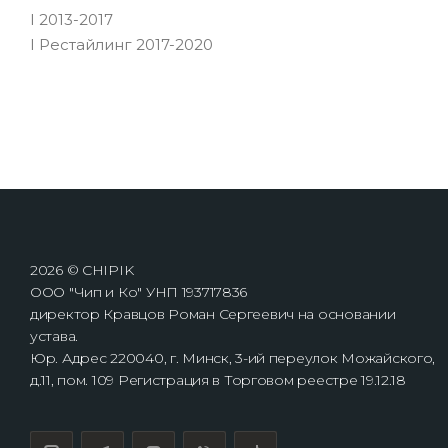
I 2013-2017
I Рестайлинг 2017-2020
2026 © CHIPIK
ООО "Чип и Ко" УНП 193717836
директор Кравцов Роман Сергеевич на основании
устава.
Юр. Адрес 220040, г. Минск, 3-ий переулок Можайского,
д.11, пом. 109 Регистрация в Торговом реестре 19.12.18