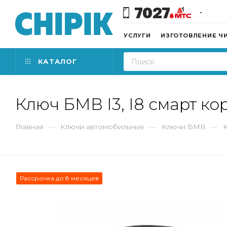
7027
УСЛУГИ
ИЗГОТОВЛЕНИЕ Ч
КАТАЛОГ
Ключ БМВ I3, I8 смарт ко
Главная
—
Ключи автомобильные
—
Ключи БМВ
—
К
Рассрочка до 8 месяцев