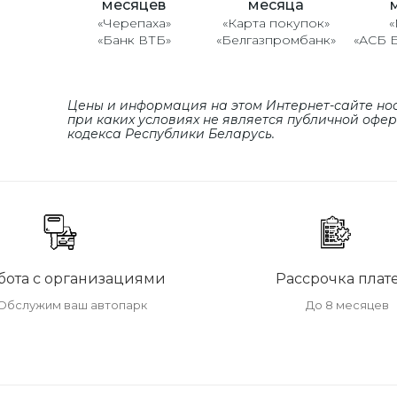
месяцев
месяца
«Черепаха»
«Карта покупок»
«
«Банк ВТБ»
«Белгазпромбанк»
«АСБ 
Цены и информация на этом Интернет-сайте но
при каких условиях не является публичной офе
кодекса Республики Беларусь.
бота с организациями
Рассрочка плат
Обслужим ваш автопарк
До 8 месяцев