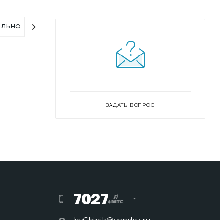
ЕЛЬНО
ЗАДАТЬ ВОПРОС
7027
byChipik@yandex.ru