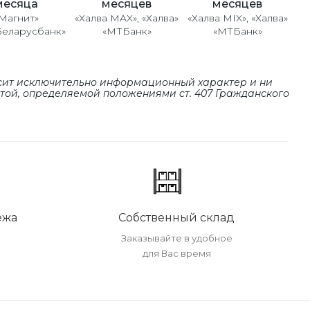
месяцев
месяцев
месяца
«Халва MAX», «Халва»
«Халва MIX», «Халва»
Магнит»
«МТБанк»
«МТБанк»
Беларусбанк»
сит исключительно информационный характер и ни
ртой, определяемой положениями cт. 407 Гражданского
ежа
Собственный склад
Заказывайте в удобное
для Вас время