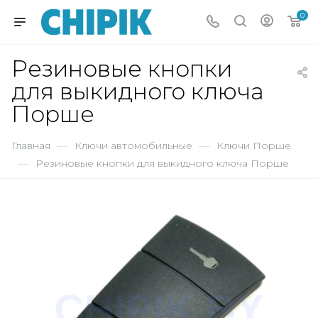
0
Резиновые кнопки
для выкидного ключа
Порше
Главная
—
Ключи автомобильные
—
Ключи Порше
—
Резиновые кнопки для выкидного ключа Порше