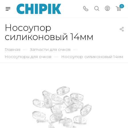
0
Носоупор
силиконовый 14мм
Главная
—
Запчасти для очков
—
Носоупоры для очков
—
Носоупор силиконовый 14мм