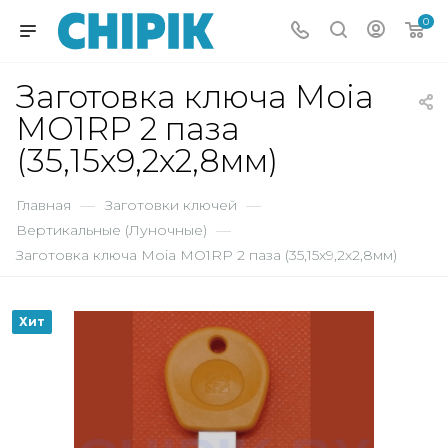
0
Заготовка ключа Moia
MO1RP 2 паза
(35,15х9,2х2,8мм)
Главная
—
Заготовки ключей
—
Вертикальные (Луночные)
—
Заготовка ключа Moia MO1RP 2 паза (35,15х9,2х2,8мм)
Хит