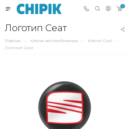
0
Логотип Сеат
Главная
—
Ключи автомобильные
—
Ключи Сеат
—
Логотип Сеат