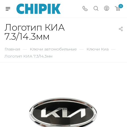
0
Логотип КИА
7.3/14.3мм
Главная
—
Ключи автомобильные
—
Ключи Киа
—
Логотип КИА 7.3/14.3мм