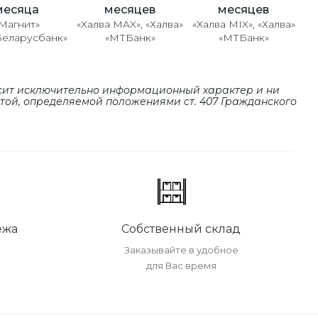
месяцев
месяцев
месяца
«Халва MAX», «Халва»
«Халва MIX», «Халва»
Магнит»
«МТБанк»
«МТБанк»
Беларусбанк»
сит исключительно информационный характер и ни
ртой, определяемой положениями cт. 407 Гражданского
ежа
Собственный склад
Заказывайте в удобное
для Вас время