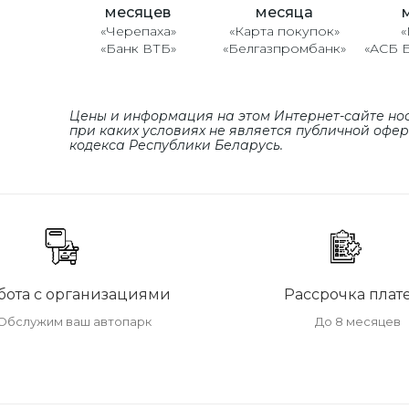
месяцев
месяца
«Черепаха»
«Карта покупок»
«
«Банк ВТБ»
«Белгазпромбанк»
«АСБ 
Цены и информация на этом Интернет-сайте но
при каких условиях не является публичной офе
кодекса Республики Беларусь.
бота с организациями
Рассрочка плат
Обслужим ваш автопарк
До 8 месяцев