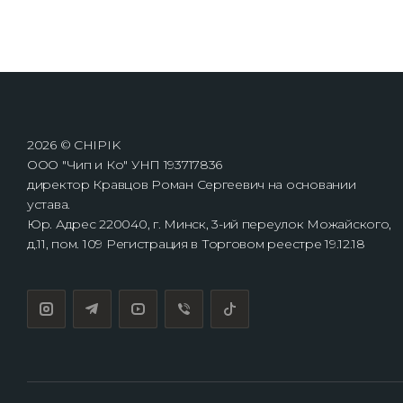
2026 © CHIPIK
ООО "Чип и Ко" УНП 193717836
директор Кравцов Роман Сергеевич на основании
устава.
Юр. Адрес 220040, г. Минск, 3-ий переулок Можайского,
д.11, пом. 109 Регистрация в Торговом реестре 19.12.18