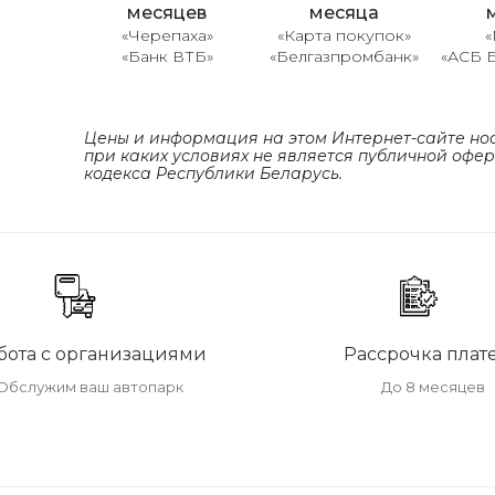
месяцев
месяца
«Черепаха»
«Карта покупок»
«
«Банк ВТБ»
«Белгазпромбанк»
«АСБ 
Цены и информация на этом Интернет-сайте но
при каких условиях не является публичной офе
кодекса Республики Беларусь.
бота с организациями
Рассрочка плат
Обслужим ваш автопарк
До 8 месяцев