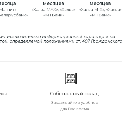
месяцев
месяцев
месяца
«Халва MAX», «Халва»
«Халва MIX», «Халва»
Магнит»
«МТБанк»
«МТБанк»
Беларусбанк»
сит исключительно информационный характер и ни
ртой, определяемой положениями cт. 407 Гражданского
ежа
Собственный склад
Заказывайте в удобное
для Вас время