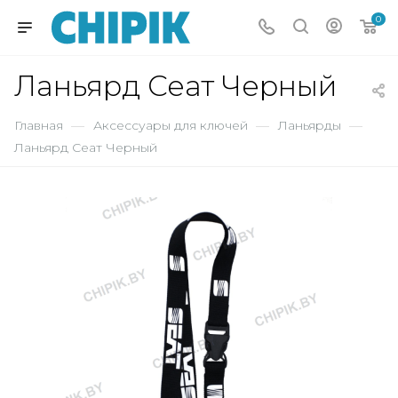
0
Ланьярд Сеат Черный
Главная
—
Аксессуары для ключей
—
Ланьярды
—
Ланьярд Сеат Черный