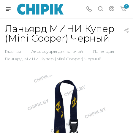
0
Ланьярд МИНИ Купер
(Mini Cooper) Черный
Главная
—
Аксессуары для ключей
—
Ланьярды
—
Ланьярд МИНИ Купер (Mini Cooper) Черный