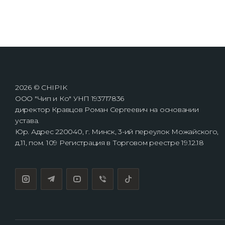
2026 © CHIPIK
ООО "Чип и Ко" УНП 193717836
директор Кравцов Роман Сергеевич на основании
устава.
Юр. Адрес 220040, г. Минск, 3-ий переулок Можайского,
д.11, пом. 109 Регистрация в Торговом реестре 19.12.18