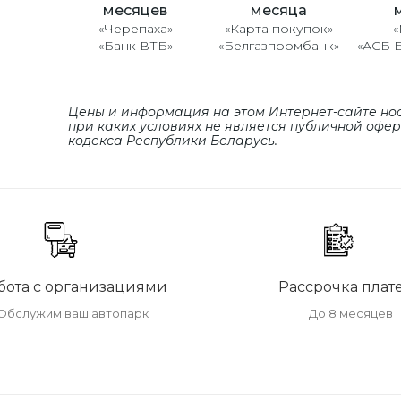
месяцев
месяца
«Черепаха»
«Карта покупок»
«
«Банк ВТБ»
«Белгазпромбанк»
«АСБ 
Цены и информация на этом Интернет-сайте но
при каких условиях не является публичной офе
кодекса Республики Беларусь.
бота с организациями
Рассрочка плат
Обслужим ваш автопарк
До 8 месяцев