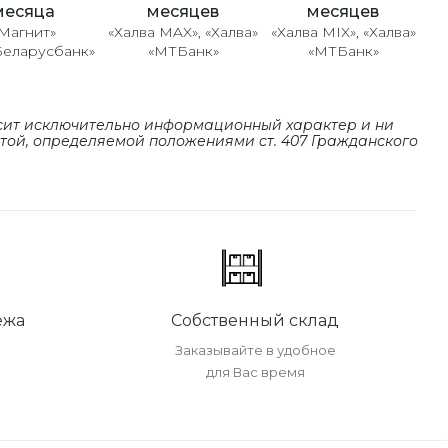
месяцев
месяцев
месяца
«Халва MAX», «Халва»
«Халва MIX», «Халва»
Магнит»
«МТБанк»
«МТБанк»
Беларусбанк»
сит исключительно информационный характер и ни
ртой, определяемой положениями cт. 407 Гражданского
ежа
Собственный склад
Заказывайте в удобное
для Вас время