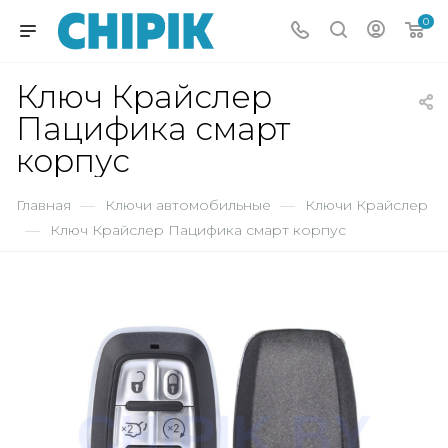
0
Ключ Крайслер
Пацифика смарт
корпус
Главная
—
Ключи автомобильные
—
Ключи Крайслер
—
Ключ Крайслер Пацифика смарт корпус