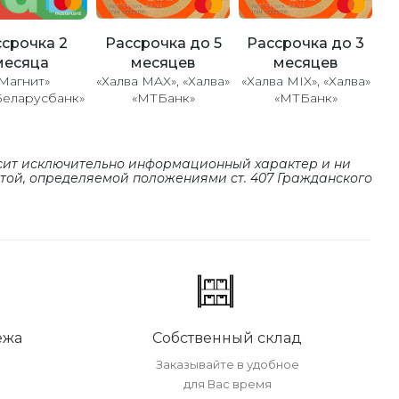
Рассрочка до 5
Рассрочка до 3
срочка 2
месяцев
месяцев
месяца
«Халва MAX», «Халва»
«Халва MIX», «Халва»
Магнит»
«МТБанк»
«МТБанк»
Беларусбанк»
сит исключительно информационный характер и ни
ртой, определяемой положениями cт. 407 Гражданского
ежа
Собственный склад
Заказывайте в удобное
для Вас время