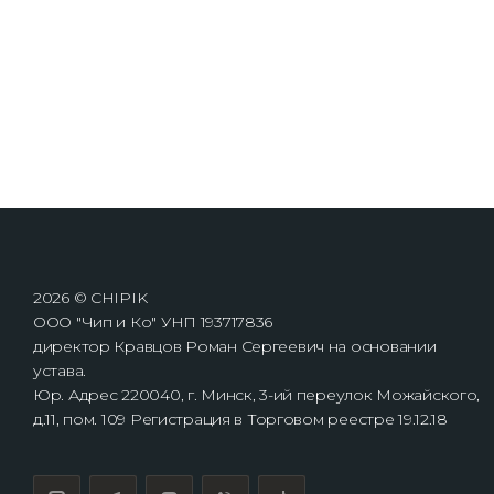
2026 © CHIPIK
ООО "Чип и Ко" УНП 193717836
директор Кравцов Роман Сергеевич на основании
устава.
Юр. Адрес 220040, г. Минск, 3-ий переулок Можайского,
д.11, пом. 109 Регистрация в Торговом реестре 19.12.18