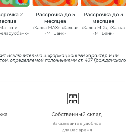
Рассрочка до 5
Рассрочка до 3
срочка 2
месяцев
месяцев
месяца
«Халва MAX», «Халва»
«Халва MIX», «Халва»
Магнит»
«МТБанк»
«МТБанк»
Беларусбанк»
сит исключительно информационный характер и ни
ртой, определяемой положениями cт. 407 Гражданского
ежа
Собственный склад
Заказывайте в удобное
для Вас время