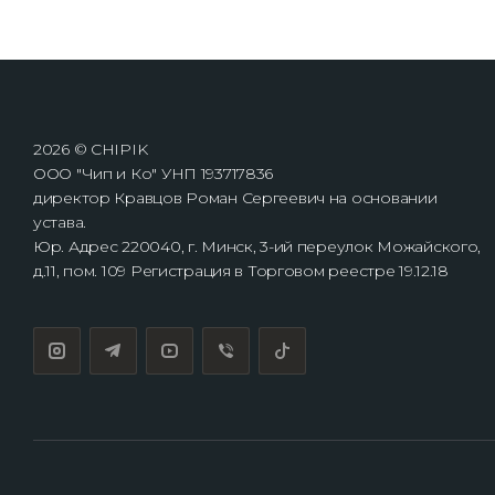
2026 © CHIPIK
ООО "Чип и Ко" УНП 193717836
директор Кравцов Роман Сергеевич на основании
устава.
Юр. Адрес 220040, г. Минск, 3-ий переулок Можайского,
д.11, пом. 109 Регистрация в Торговом реестре 19.12.18