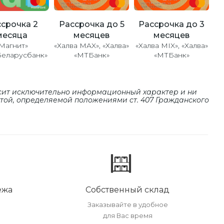
Рассрочка до 5
Рассрочка до 3
срочка 2
месяцев
месяцев
месяца
«Халва MAX», «Халва»
«Халва MIX», «Халва»
Магнит»
«МТБанк»
«МТБанк»
Беларусбанк»
сит исключительно информационный характер и ни
ртой, определяемой положениями cт. 407 Гражданского
ежа
Собственный склад
Заказывайте в удобное
для Вас время