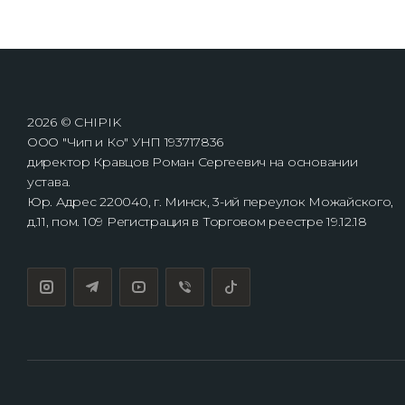
2026 © CHIPIK
ООО "Чип и Ко" УНП 193717836
директор Кравцов Роман Сергеевич на основании
устава.
Юр. Адрес 220040, г. Минск, 3-ий переулок Можайского,
д.11, пом. 109 Регистрация в Торговом реестре 19.12.18