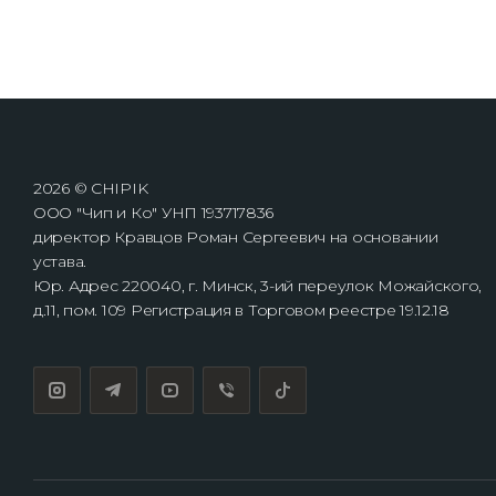
2026 © CHIPIK
ООО "Чип и Ко" УНП 193717836
директор Кравцов Роман Сергеевич на основании
устава.
Юр. Адрес 220040, г. Минск, 3-ий переулок Можайского,
д.11, пом. 109 Регистрация в Торговом реестре 19.12.18