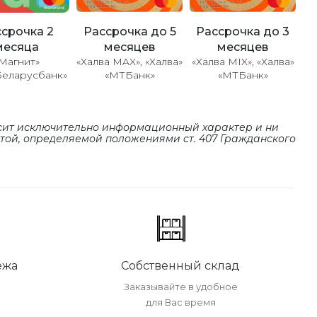
Рассрочка до 5
Рассрочка до 3
срочка 2
месяцев
месяцев
месяца
«Халва MAX», «Халва»
«Халва MIX», «Халва»
Магнит»
«МТБанк»
«МТБанк»
Беларусбанк»
сит исключительно информационный характер и ни
ртой, определяемой положениями cт. 407 Гражданского
ежа
Собственный склад
Заказывайте в удобное
для Вас время