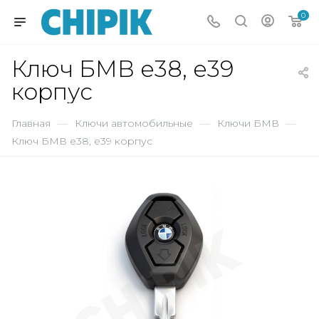
0
Ключ БМВ е38, е39
корпус
Главная
—
Ключи автомобильные
—
Ключи БМВ
—
Ключ БМВ е38, е39 корпус