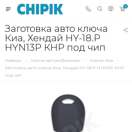
0
Заготовка авто ключа
Киа, Хендай HY-18.P
HYN13P КНР под чип
Главная
—
Ключи автомобильные
—
Ключи Киа
—
Заготовка авто ключа Киа, Хендай HY-18.P HYN13P КНР
под чип