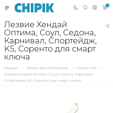
0
Лезвие Хендай
Оптима, Соул, Седона,
Карнивал, Спортейдж,
K5, Соренто для смарт
ключа
Главная
—
Ключи автомобильные
—
Ключи Киа
—
Лезвие Хендай Оптима, Соул, Седона, Карнивал,
Спортейдж, K5, Соренто для смарт ключа