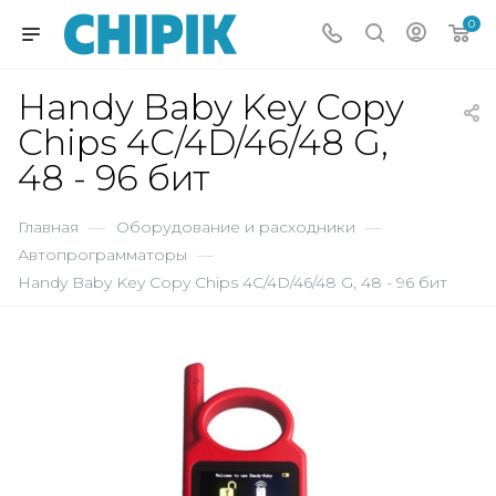
0
Handy Baby Key Copy
Chips 4C/4D/46/48 G,
48 - 96 бит
Главная
—
Оборудование и расходники
—
Автопрограмматоры
—
Handy Baby Key Copy Chips 4C/4D/46/48 G, 48 - 96 бит