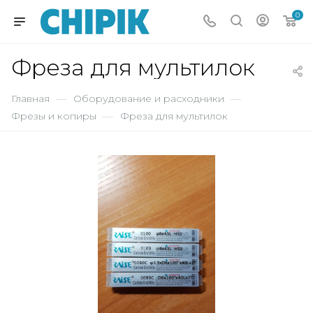
0
Фреза для мультилок
Главная
—
Оборудование и расходники
—
Фрезы и копиры
—
Фреза для мультилок