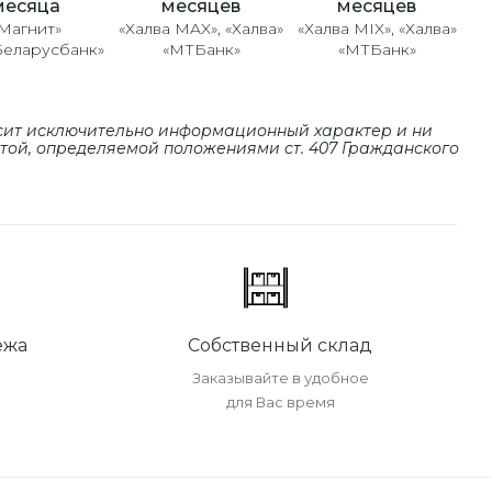
месяцев
месяцев
месяца
«Халва MAX», «Халва»
«Халва MIX», «Халва»
Магнит»
«МТБанк»
«МТБанк»
Беларусбанк»
сит исключительно информационный характер и ни
ртой, определяемой положениями cт. 407 Гражданского
ежа
Собственный склад
Заказывайте в удобное
для Вас время