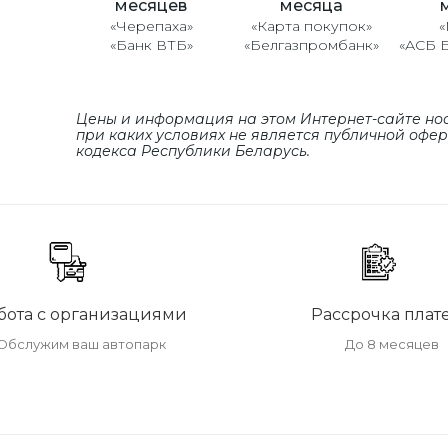
месяцев
месяца
«Черепаха»
«Карта покупок»
«
«Банк ВТБ»
«Белгазпромбанк»
«АСБ 
Цены и информация на этом Интернет-сайте но
при каких условиях не является публичной офе
кодекса Республики Беларусь.
бота с организациями
Рассрочка плат
Обслужим ваш автопарк
До 8 месяцев