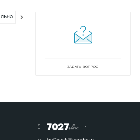
ЕЛЬНО
ЗАДАТЬ ВОПРОС
7027
byChipik@yandex.ru