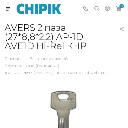
0
AVERS 2 паза
(27*8,8*2,2) AP-1D
AVE1D Hi-Rel КНР
Главная
—
Заготовки ключей
—
Вертикальные (Луночные)
—
AVERS 2 паза (27*8,8*2,2) AP-1D AVE1D Hi-Rel КНР