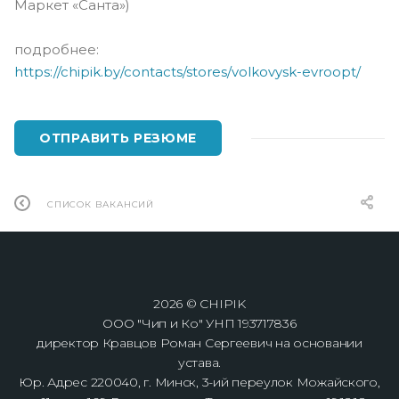
Маркет «Санта»)
подробнее:
https://chipik.by/contacts/stores/volkovysk-evroopt/
ОТПРАВИТЬ РЕЗЮМЕ
СПИСОК ВАКАНСИЙ
2026 © CHIPIK
ООО "Чип и Ко" УНП 193717836
директор Кравцов Роман Сергеевич на основании
устава.
Юр. Адрес 220040, г. Минск, 3-ий переулок Можайского,