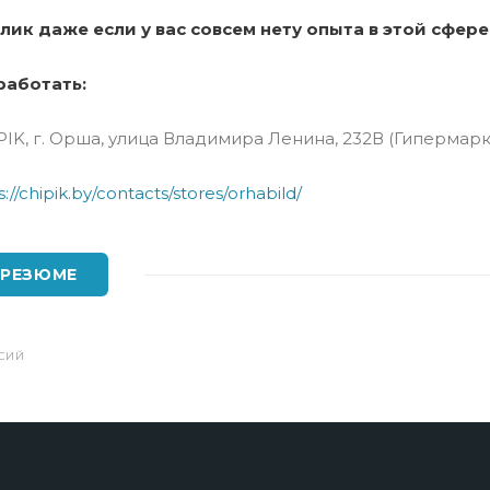
лик даже если у вас совсем нету опыта в этой сфере
работать:
IK, г. Орша, улица Владимира Ленина, 232В (Гипермарк
s://chipik.by/contacts/stores/orhabild/
 РЕЗЮМЕ
СИЙ