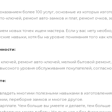
казанием более 100 услуг, основные из которых изго
то-ключей, ремонт авто-замков и плат, ремонт очков, за
тием новых точек ищем мастера. Если у вас нету необх
ские навыки, хотя бы на уровне понимания того как к
нности:
 ключей, ремонт авто-ключей, мелкий бытовой ремонт
высокого уровня обслуживания покупателей, согласно
те:
овладеть многими полезными навыками в изготовления 
ии, переборке замков и многое другое.
 зарплате. Чем больше вы умеете и делаете, тем больше 
омфортное место работы. Не пыльная и без физических 