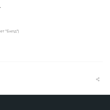
.
ет "Билд")