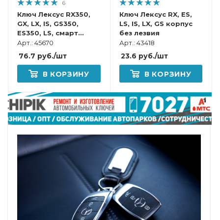
6
Ключ Лексус RX350,
Ключ Лексус RX, ES,
GX, LX, IS, GS350,
LS, IS, LX, GS корпус
ES350, LS, смарт
без лезвия
корпус
Арт.: 45670
Арт.: 43418
76.7
руб.
/шт
23.6
руб.
/шт
В КОРЗИНУ
В КОРЗИНУ