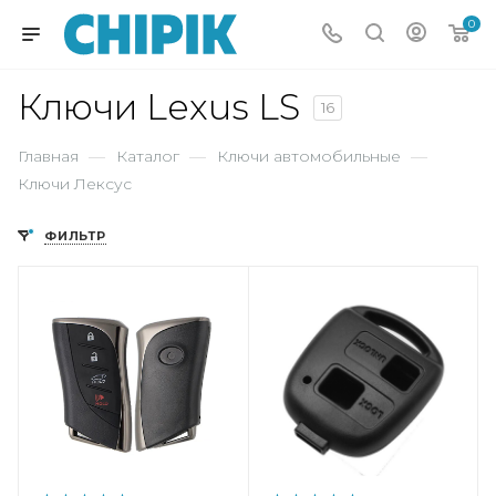
0
Ключи Lexus LS
16
Главная
—
Каталог
—
Ключи автомобильные
—
Ключи Лексус
ФИЛЬТР