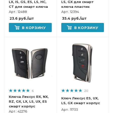
LX, IS, GS, ES, LS, HC,
LS, GX для смарт
CT для смарт ключа
ключа пластик
Арт.: 12488
Арт.: 12394
23.6
руб.
/шт
35.4
руб.
/шт
В КОРЗИНУ
В КОРЗИНУ
6
20
Ключа Лексус RX, NX,
Ключ Лексус ES, UX,
RZ, GX, LX, LS, UX, ES
LS, GX смарт корпус
смарт корпус
Арт.: 11733
Арт.: 42276