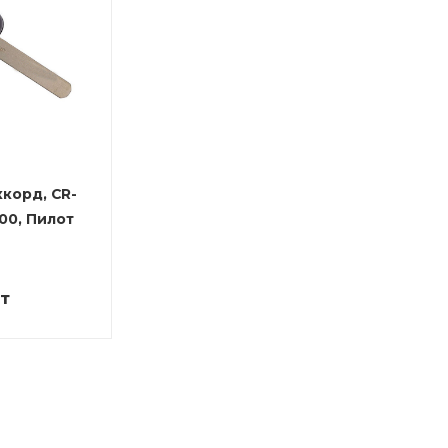
корд, CR-
00, Пилот
т