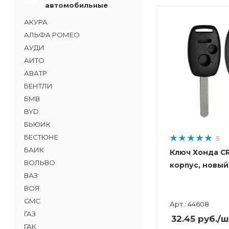
автомобильные
АКУРА
АЛЬФА РОМЕО
АУДИ
АИТО
АВАТР
БЕНТЛИ
БМВ
BYD
БЬЮИК
БЕСТЮНЕ
5
БАИК
Ключ Хонда CR
ВОЛЬВО
корпус, новый
ВАЗ
ВОЯ
GMC
Арт.: 44608
ГАЗ
32.45
руб.
/ш
ГАК