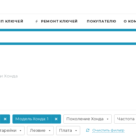
ИП КЛЮЧЕЙ
РЕМОНТ КЛЮЧЕЙ
ПОКУПАТЕЛЮ
О КО
и Хонда
Модель Хонда
: 1
Поколение Хонда
Частота
тарейки
Лезвие
Плата
Очистить фильтр