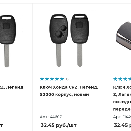
8
Z, Легенд
Ключ Хонда CRZ, Легенд,
Ключ Х
S2000 корпус, новый
Z, Леге
выкидн
переде
Арт.: 44607
Арт.: 1144
т
32.45
руб.
/шт
32.45
р