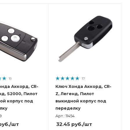
19
17
онда Аккорд, CR-
Ключ Хонда Аккорд, CR-
нд, S2000, Пилот
Z, Легенд, Пилот
ой корпус под
выкидной корпус под
лку
переделку
9
Арт.: 11454
уб.
/шт
32.45
руб.
/шт