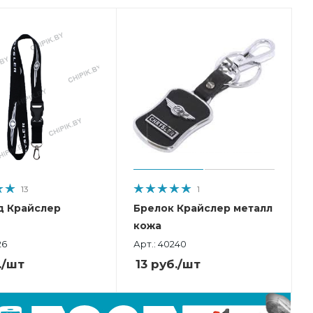
13
1
д Крайслер
Брелок Крайслер металл
кожа
26
Арт.: 40240
.
/шт
13
руб.
/шт