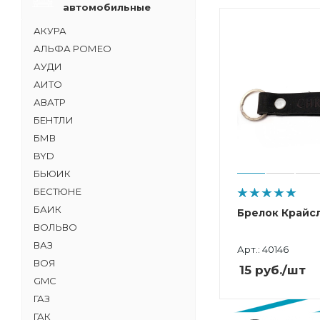
автомобильные
АКУРА
АЛЬФА РОМЕО
АУДИ
АИТО
АВАТР
БЕНТЛИ
БМВ
BYD
БЬЮИК
БЕСТЮНЕ
БАИК
Брелок Крайс
ВОЛЬВО
ВАЗ
Арт.: 40146
ВОЯ
15
руб.
/шт
GMC
ГАЗ
ГАК