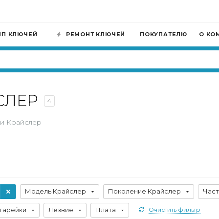
ИП КЛЮЧЕЙ
РЕМОНТ КЛЮЧЕЙ
ПОКУПАТЕЛЮ
О КО
СЛЕР
4
и Крайслер
Модель Крайслер
Поколение Крайслер
Част
тарейки
Лезвие
Плата
Очистить фильтр